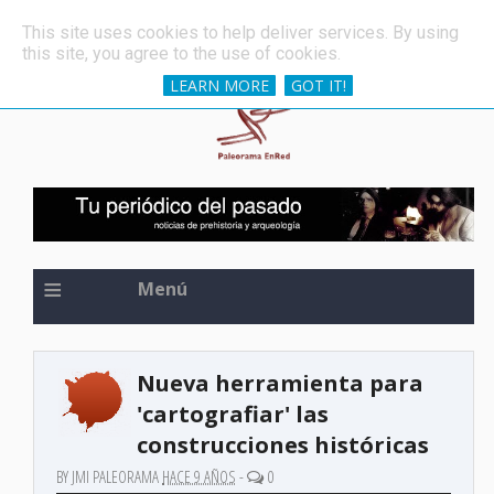
»
Una de las espadas más antiguas del mundo, oculta 
ÚLTIMAS NOTICIAS
This site uses cookies to help deliver services. By using
this site, you agree to the use of cookies.
LEARN MORE
GOT IT!
≡
Menú
Nueva herramienta para
'cartografiar' las
construcciones históricas
BY JMI PALEORAMA
HACE 9 AÑOS
-
0