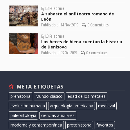
By LB Paleorama
A subasta el anfiteatro romano de
León
Publicado el 14 Nov 2019 -
0 Comentarios
By LB Paleorama
Las heces de hiena cuentan la historia
de Denisova
Publicado el 03 Oct 2019 -
0 Comentarios
META-ETIQUETAS
prehistoria
Mundo clásico
edad de los metales
evolución humana
arqueología americana
medieval
paleontología
ciencias auxiliares
moderna y contemporánea
protohistoria
favoritos