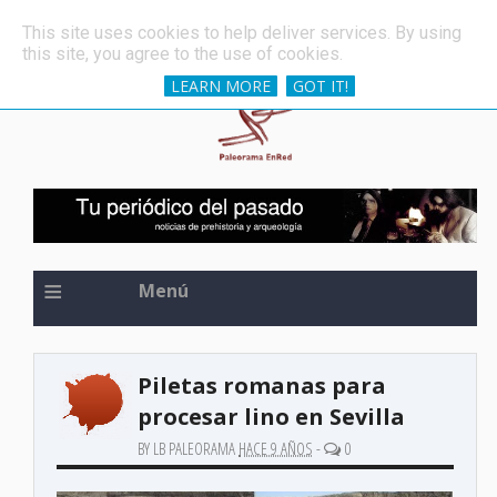
»
Una de las espadas más antiguas del mundo, oculta 
ÚLTIMAS NOTICIAS
This site uses cookies to help deliver services. By using
this site, you agree to the use of cookies.
LEARN MORE
GOT IT!
≡
Menú
Piletas romanas para
procesar lino en Sevilla
BY LB PALEORAMA
HACE 9 AÑOS
-
0