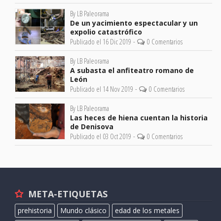
By LB Paleorama
De un yacimiento espectacular y un
expolio catastrófico
Publicado el 16 Dic 2019 -
0 Comentarios
By LB Paleorama
A subasta el anfiteatro romano de
León
Publicado el 14 Nov 2019 -
0 Comentarios
By LB Paleorama
Las heces de hiena cuentan la historia
de Denisova
Publicado el 03 Oct 2019 -
0 Comentarios
META-ETIQUETAS
prehistoria
Mundo clásico
edad de los metales