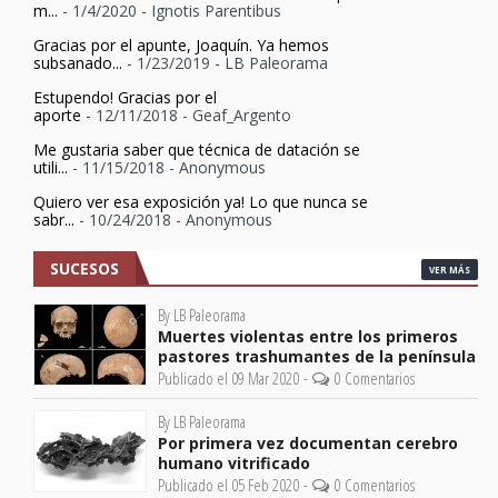
m...
- 1/4/2020
- Ignotis Parentibus
Gracias por el apunte, Joaquín. Ya hemos
subsanado...
- 1/23/2019
- LB Paleorama
Estupendo! Gracias por el
aporte
- 12/11/2018
- Geaf_Argento
Me gustaria saber que técnica de datación se
utili...
- 11/15/2018
- Anonymous
Quiero ver esa exposición ya! Lo que nunca se
sabr...
- 10/24/2018
- Anonymous
SUCESOS
VER MÁS
By LB Paleorama
Muertes violentas entre los primeros
pastores trashumantes de la península
Publicado el 09 Mar 2020 -
0 Comentarios
By LB Paleorama
Por primera vez documentan cerebro
humano vitrificado
Publicado el 05 Feb 2020 -
0 Comentarios