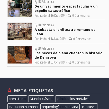
By LB Paleorama
De un yacimiento espectacular y un
expolio catastrófico
Publicado el 16 Dic 2019 -
0 Comentarios
By LB Paleorama
A subasta el anfiteatro romano de
León
Publicado el 14 Nov 2019 -
0 Comentarios
By LB Paleorama
Las heces de hiena cuentan la historia
de Denisova
Publicado el 03 Oct 2019 -
0 Comentarios
META-ETIQUETAS
prehistoria
Mundo clásico
edad de los metales
evolución humana
arqueología americana
medieval