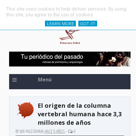
»
Una de las espadas más antiguas del mundo, oculta 
ÚLTIMAS NOTICIAS
This site uses cookies to help deliver services. By using
this site, you agree to the use of cookies.
LEARN MORE
GOT IT!
≡
Menú
El origen de la columna
vertebral humana hace 3,3
millones de años
BY JMI PALEORAMA
HACE 9 AÑOS
-
0