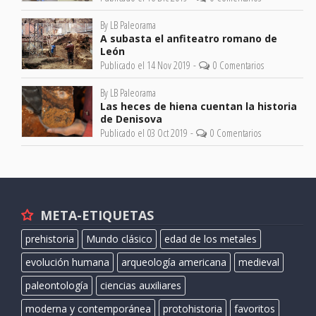
By LB Paleorama
A subasta el anfiteatro romano de
León
Publicado el 14 Nov 2019 -
0 Comentarios
By LB Paleorama
Las heces de hiena cuentan la historia
de Denisova
Publicado el 03 Oct 2019 -
0 Comentarios
META-ETIQUETAS
prehistoria
Mundo clásico
edad de los metales
evolución humana
arqueología americana
medieval
paleontología
ciencias auxiliares
moderna y contemporánea
protohistoria
favoritos