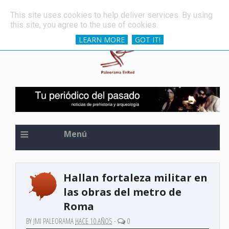
»
Una de las espadas más antiguas del mundo, oculta 
ÚLTIMAS NOTICIAS
This site uses cookies to help deliver services. By using
this site, you agree to the use of cookies.
LEARN MORE
GOT IT!
≡
Menú
Hallan fortaleza militar en
las obras del metro de
Roma
BY JMI PALEORAMA
HACE 10 AÑOS
-
0