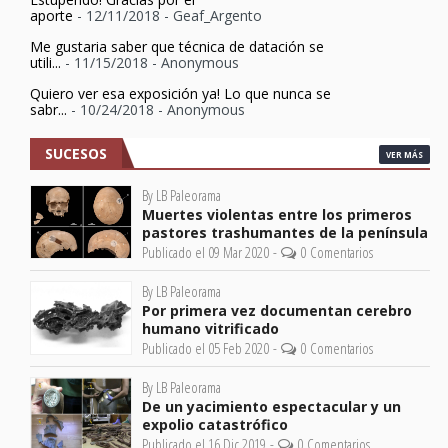
aporte
- 12/11/2018
- Geaf_Argento
Me gustaria saber que técnica de datación se
utili...
- 11/15/2018
- Anonymous
Quiero ver esa exposición ya! Lo que nunca se
sabr...
- 10/24/2018
- Anonymous
SUCESOS
VER MÁS
By LB Paleorama
Muertes violentas entre los primeros
pastores trashumantes de la península
Publicado el 09 Mar 2020 -
0 Comentarios
By LB Paleorama
Por primera vez documentan cerebro
humano vitrificado
Publicado el 05 Feb 2020 -
0 Comentarios
By LB Paleorama
De un yacimiento espectacular y un
expolio catastrófico
Publicado el 16 Dic 2019 -
0 Comentarios