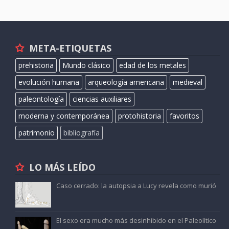
META-ETIQUETAS
prehistoria
Mundo clásico
edad de los metales
evolución humana
arqueología americana
medieval
paleontología
ciencias auxiliares
moderna y contemporánea
protohistoria
favoritos
patrimonio
bibliografía
LO MÁS LEÍDO
Caso cerrado: la autopsia a Lucy revela como murió
El sexo era mucho más desinhibido en el Paleolítico