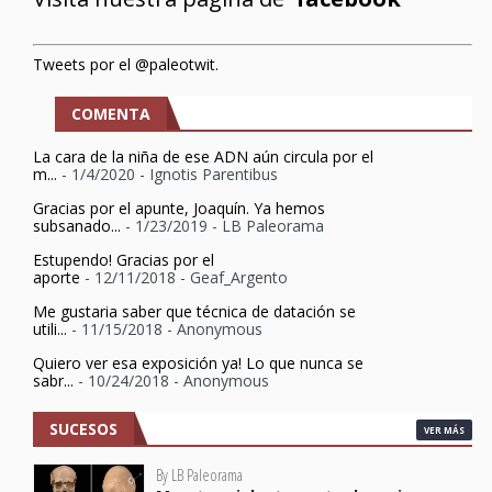
Tweets por el @paleotwit.
COMENTA
La cara de la niña de ese ADN aún circula por el
m...
- 1/4/2020
- Ignotis Parentibus
Gracias por el apunte, Joaquín. Ya hemos
subsanado...
- 1/23/2019
- LB Paleorama
Estupendo! Gracias por el
aporte
- 12/11/2018
- Geaf_Argento
Me gustaria saber que técnica de datación se
utili...
- 11/15/2018
- Anonymous
Quiero ver esa exposición ya! Lo que nunca se
sabr...
- 10/24/2018
- Anonymous
SUCESOS
VER MÁS
By LB Paleorama