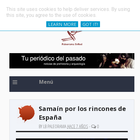
»
Una de las espadas más antiguas del mundo, oculta 
ÚLTIMAS NOTICIAS
This site uses cookies to help deliver services. By using
this site, you agree to the use of cookies.
LEARN MORE
GOT IT!
≡
Menú
Samaín por los rincones de
España
BY LB PALEORAMA
HACE 7 AÑOS
-
0