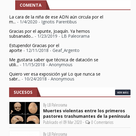
COMENTA
La cara de la niña de ese ADN aún circula por el
m...
- 1/4/2020
- Ignotis Parentibus
Gracias por el apunte, Joaquín. Ya hemos
subsanado...
- 1/23/2019
- LB Paleorama
Estupendo! Gracias por el
aporte
- 12/11/2018
- Geaf_Argento
Me gustaria saber que técnica de datación se
utili...
- 11/15/2018
- Anonymous
Quiero ver esa exposición ya! Lo que nunca se
sabr...
- 10/24/2018
- Anonymous
SUCESOS
VER MÁS
By LB Paleorama
Muertes violentas entre los primeros
pastores trashumantes de la península
Publicado el 09 Mar 2020 -
0 Comentarios
By LB Paleorama