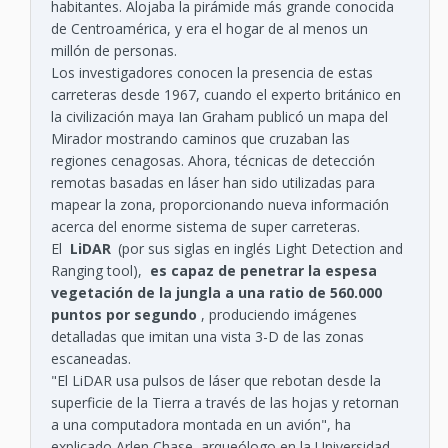
habitantes. Alojaba la pirámide más grande conocida
de Centroamérica, y era el hogar de al menos un
millón de personas.
Los investigadores conocen la presencia de estas
carreteras desde 1967, cuando el experto británico en
la civilización maya Ian Graham publicó un mapa del
Mirador mostrando caminos que cruzaban las
regiones cenagosas. Ahora, técnicas de detección
remotas basadas en láser han sido utilizadas para
mapear la zona, proporcionando nueva información
acerca del enorme sistema de super carreteras.
El
LiDAR
(por sus siglas en inglés Light Detection and
Ranging tool),
es capaz de penetrar la espesa
vegetación de la jungla a una ratio de 560.000
puntos por segundo
, produciendo imágenes
detalladas que imitan una vista 3-D de las zonas
escaneadas.
"El LiDAR usa pulsos de láser que rebotan desde la
superficie de la Tierra a través de las hojas y retornan
a una computadora montada en un avión", ha
explicado Arlen Chase, arqueólogo en la Universidad