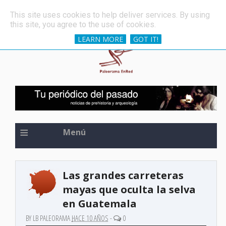
»
Una de las espadas más antiguas del mundo, oculta 
ÚLTIMAS NOTICIAS
This site uses cookies to help deliver services. By using
this site, you agree to the use of cookies.
LEARN MORE
GOT IT!
≡
Menú
Las grandes carreteras
mayas que oculta la selva
en Guatemala
BY LB PALEORAMA
HACE 10 AÑOS
-
0