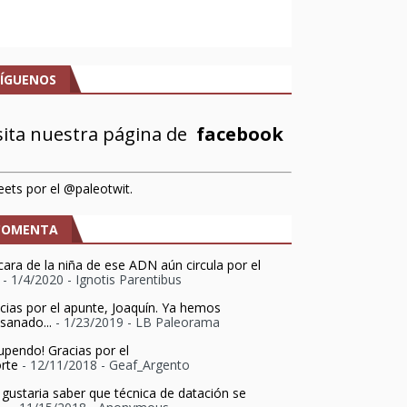
SÍGUENOS
sita nuestra página de
facebook
ets por el @paleotwit.
COMENTA
cara de la niña de ese ADN aún circula por el
- 1/4/2020
- Ignotis Parentibus
cias por el apunte, Joaquín. Ya hemos
sanado...
- 1/23/2019
- LB Paleorama
upendo! Gracias por el
rte
- 12/11/2018
- Geaf_Argento
gustaria saber que técnica de datación se