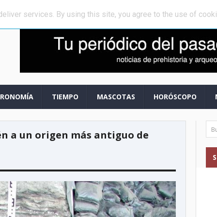
 mundo, oculta a la vista de todos
»
Muertes violentas entre los prime
eliver services. By using this site, you agree to the use of cook
TRONOMÍA
TIEMPO
MASCOTAS
HORÓSCOPO
n a un origen más antiguo de
S