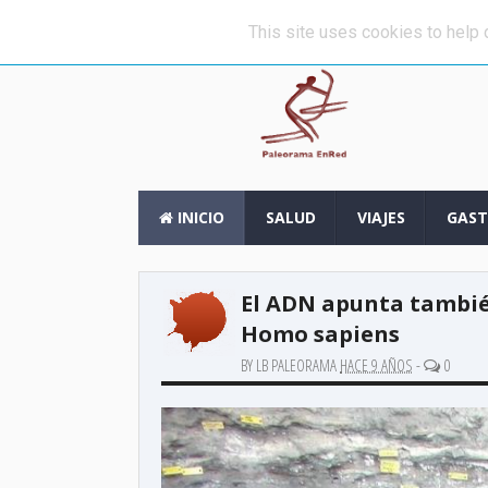
»
Una de las espadas más antiguas del
ÚLTIMAS NOTICIAS
This site uses cookies to help d
INICIO
SALUD
VIAJES
GAS
El ADN apunta tambié
Homo sapiens
BY LB PALEORAMA
HACE 9 AÑOS
-
0