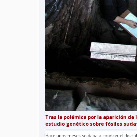
Tras la polémica por la aparición de 
estudio genético sobre fósiles suda
Hace unos meses se daba a conocer el descub