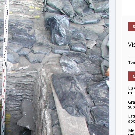
Vi
Twe
La 
m...
Gra
sub
Est
apo
Me 