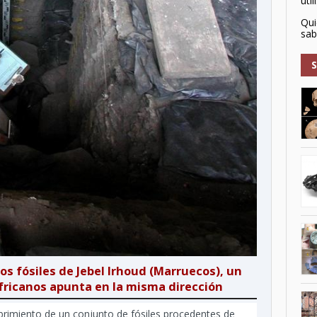
utili
Qui
sabr
los fósiles de Jebel Irhoud (Marruecos), un
fricanos apunta en la misma dirección
rimiento de un conjunto de fósiles procedentes de