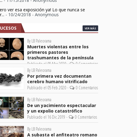
...
- 11/15/2018
- Anonymous
ero ver esa exposición ya! Lo que nunca se
...
- 10/24/2018
- Anonymous
SUCESOS
VER MÁS
By LB Paleorama
Muertes violentas entre los
primeros pastores
trashumantes de la península
Publicado el 09 Mar 2020 -
0 Comentarios
By LB Paleorama
Por primera vez documentan
cerebro humano vitrificado
Publicado el 05 Feb 2020 -
0 Comentarios
By LB Paleorama
De un yacimiento espectacular
y un expolio catastrófico
Publicado el 16 Dic 2019 -
0 Comentarios
By LB Paleorama
A subasta el anfiteatro romano