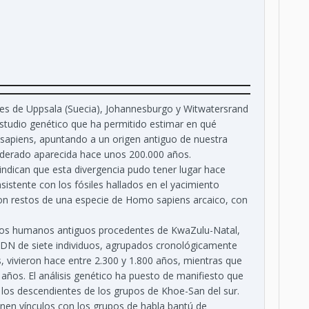
des de Uppsala (Suecia), Johannesburgo y Witwatersrand
estudio genético que ha permitido estimar en qué
apiens, apuntando a un origen antiguo de nuestra
iderado aparecida hace unos 200.000 años.
 indican que esta divergencia pudo tener lugar hace
sistente con los fósiles hallados en el yacimiento
ron restos de una especie de Homo sapiens arcaico, con
estos humanos antiguos procedentes de KwaZulu-Natal,
 ADN de siete individuos, agrupados cronológicamente
, vivieron hace entre 2.300 y 1.800 años, mientras que
 años. El análisis genético ha puesto de manifiesto que
 los descendientes de los grupos de Khoe-San del sur.
nen vínculos con los grupos de habla bantú de