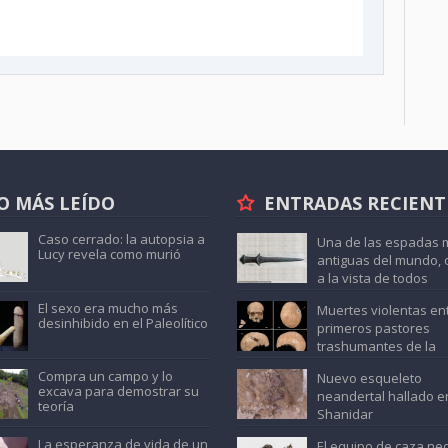
O MÁS LEÍDO
ENTRADAS RECIENT
Caso cerrado: la autopsia a
Una de las espadas 
Lucy revela como murió
antiguas del mundo, 
a la vista de todos
El sexo era mucho más
Muertes violentas ent
desinhibido en el Paleolítico
primeros pastores
trashumantes de la
península
Compra un campo y lo
Nuevo esqueleto
excava para demostrar su
neandertal hallado e
teoría
Shanidar
La esperanza de vida de un
El equipo de caza neo