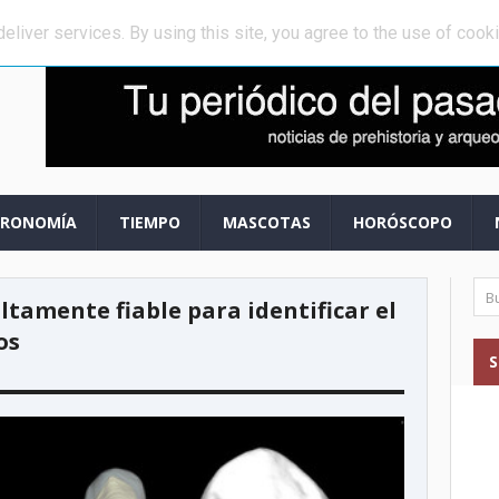
 mundo, oculta a la vista de todos
»
Muertes violentas entre los prime
eliver services. By using this site, you agree to the use of cook
TRONOMÍA
TIEMPO
MASCOTAS
HORÓSCOPO
tamente fiable para identificar el
os
S