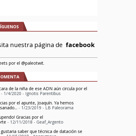
SÍGUENOS
sita nuestra página de
facebook
ets por el @paleotwit.
COMENTA
cara de la niña de ese ADN aún circula por el
- 1/4/2020
- Ignotis Parentibus
cias por el apunte, Joaquín. Ya hemos
sanado...
- 1/23/2019
- LB Paleorama
upendo! Gracias por el
rte
- 12/11/2018
- Geaf_Argento
gustaria saber que técnica de datación se