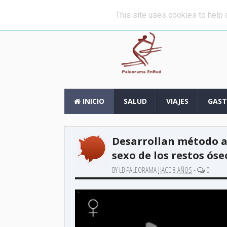
»
Una de las espadas más antiguas del
ÚLTIMAS NOTICIAS
This site uses cookies to help d
INICIO
SALUD
VIAJES
GAS
Desarrollan método al
sexo de los restos óse
BY LB PALEORAMA
HACE 8 AÑOS
-
0