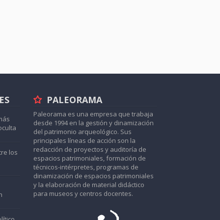
ES
PALEORAMA
Paleorama es una empresa que trabaja
más
desde 1994 en la gestión y dinamización
oculta
del patrimonio arqueológico. Sus
principales líneas de acción son la
redacción de proyectos y auditoría de
re los
espacios patrimoniales, formación de
técnicos-intérpretes, programas de
dinamización de espacios patrimoniales
y la elaboración de material didáctico
para museos y centros docentes.
n
lítico