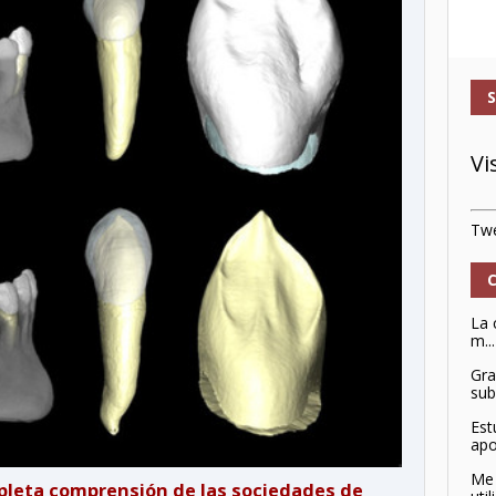
Vi
Twe
La 
m...
Gra
sub
Est
apo
Me 
pleta comprensión de las sociedades de