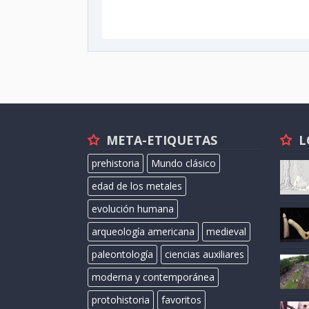
META-ETIQUETAS
L
prehistoria
Mundo clásico
edad de los metales
evolución humana
arqueología americana
medieval
paleontología
ciencias auxiliares
moderna y contemporánea
protohistoria
favoritos