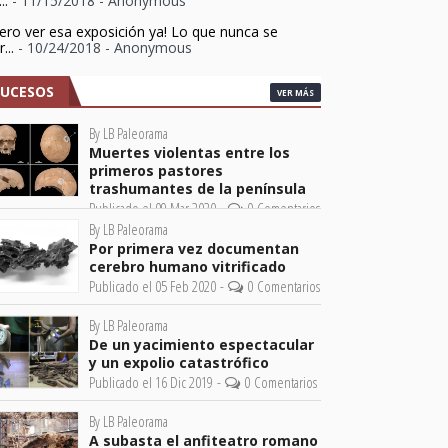
...
- 11/15/2018
- Anonymous
ero ver esa exposición ya! Lo que nunca se
...
- 10/24/2018
- Anonymous
SUCESOS
VER MÁS
By LB Paleorama
Muertes violentas entre los
primeros pastores
trashumantes de la península
Publicado el 09 Mar 2020 -
0 Comentarios
By LB Paleorama
Por primera vez documentan
cerebro humano vitrificado
Publicado el 05 Feb 2020 -
0 Comentarios
By LB Paleorama
De un yacimiento espectacular
y un expolio catastrófico
Publicado el 16 Dic 2019 -
0 Comentarios
By LB Paleorama
A subasta el anfiteatro romano