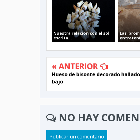
Nuestra relación con el sol
Las 'brom
escrita...
entretení
« ANTERIOR
Hueso de bisonte decorado hallado
bajo
NO HAY COMEN
Publicar un comentario