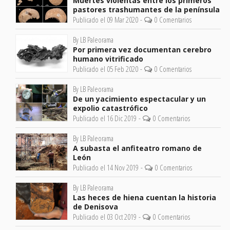
Muertes violentas entre los primeros
pastores trashumantes de la península
Publicado el 09 Mar 2020 -
0 Comentarios
By LB Paleorama
Por primera vez documentan cerebro
humano vitrificado
Publicado el 05 Feb 2020 -
0 Comentarios
By LB Paleorama
De un yacimiento espectacular y un
expolio catastrófico
Publicado el 16 Dic 2019 -
0 Comentarios
By LB Paleorama
A subasta el anfiteatro romano de
León
Publicado el 14 Nov 2019 -
0 Comentarios
By LB Paleorama
Las heces de hiena cuentan la historia
de Denisova
Publicado el 03 Oct 2019 -
0 Comentarios