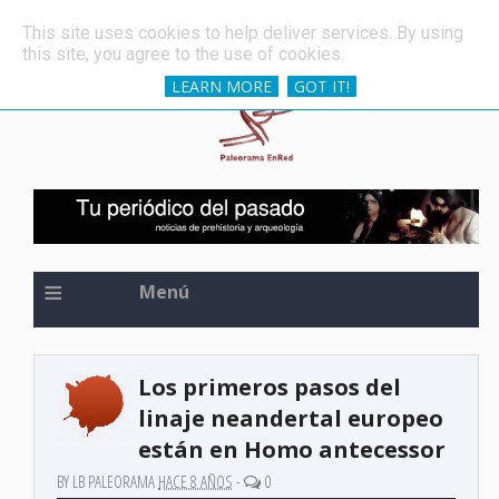
»
Una de las espadas más antiguas del mundo, oculta 
ÚLTIMAS NOTICIAS
This site uses cookies to help deliver services. By using
this site, you agree to the use of cookies.
LEARN MORE
GOT IT!
≡
Menú
Los primeros pasos del
linaje neandertal europeo
están en Homo antecessor
BY LB PALEORAMA
HACE 8 AÑOS
-
0