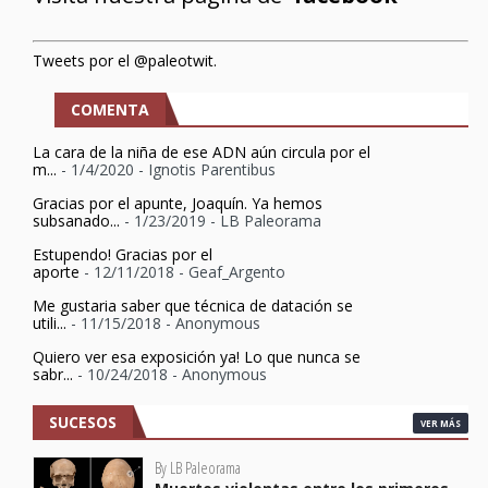
Tweets por el @paleotwit.
COMENTA
La cara de la niña de ese ADN aún circula por el
m...
- 1/4/2020
- Ignotis Parentibus
Gracias por el apunte, Joaquín. Ya hemos
subsanado...
- 1/23/2019
- LB Paleorama
Estupendo! Gracias por el
aporte
- 12/11/2018
- Geaf_Argento
Me gustaria saber que técnica de datación se
utili...
- 11/15/2018
- Anonymous
Quiero ver esa exposición ya! Lo que nunca se
sabr...
- 10/24/2018
- Anonymous
SUCESOS
VER MÁS
By LB Paleorama