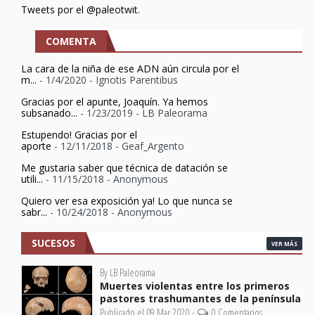
Tweets por el @paleotwit.
COMENTA
La cara de la niña de ese ADN aún circula por el
m...
- 1/4/2020
- Ignotis Parentibus
Gracias por el apunte, Joaquín. Ya hemos
subsanado...
- 1/23/2019
- LB Paleorama
Estupendo! Gracias por el
aporte
- 12/11/2018
- Geaf_Argento
Me gustaria saber que técnica de datación se
utili...
- 11/15/2018
- Anonymous
Quiero ver esa exposición ya! Lo que nunca se
sabr...
- 10/24/2018
- Anonymous
SUCESOS
VER MÁS
By LB Paleorama
Muertes violentas entre los primeros
pastores trashumantes de la península
Publicado el 09 Mar 2020 -
0 Comentarios