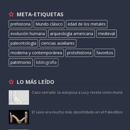
META-ETIQUETAS
prehistoria
Mundo clásico
edad de los metales
evolución humana
arqueología americana
medieval
paleontología
ciencias auxiliares
moderna y contemporánea
protohistoria
favoritos
patrimonio
bibliografía
LO MÁS LEÍDO
Caso cerrado: la autopsia a Lucy revela como murió
El sexo era mucho más desinhibido en el Paleolítico