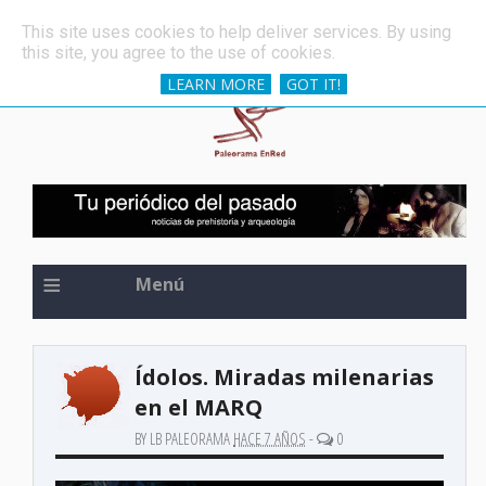
»
Una de las espadas más antiguas del mundo, oculta 
ÚLTIMAS NOTICIAS
This site uses cookies to help deliver services. By using
this site, you agree to the use of cookies.
LEARN MORE
GOT IT!
≡
Menú
Ídolos. Miradas milenarias
en el MARQ
BY LB PALEORAMA
HACE 7 AÑOS
-
0