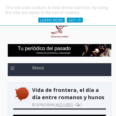
»
Una de las espadas más antiguas del mundo, oculta 
ÚLTIMAS NOTICIAS
This site uses cookies to help deliver services. By using
this site, you agree to the use of cookies.
LEARN MORE
GOT IT!
≡
Menú
Vida de frontera, el día a
día entre romanos y hunos
BY LB PALEORAMA
HACE 9 AÑOS
-
2