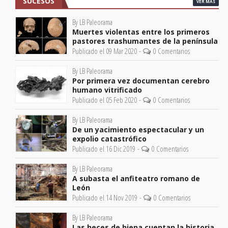
SUCESOS
VER MÁS
By LB Paleorama
Muertes violentas entre los primeros
pastores trashumantes de la península
Publicado el 09 Mar 2020 -
0 Comentarios
By LB Paleorama
Por primera vez documentan cerebro
humano vitrificado
Publicado el 05 Feb 2020 -
0 Comentarios
By LB Paleorama
De un yacimiento espectacular y un
expolio catastrófico
Publicado el 16 Dic 2019 -
0 Comentarios
By LB Paleorama
A subasta el anfiteatro romano de
León
Publicado el 14 Nov 2019 -
0 Comentarios
By LB Paleorama
Las heces de hiena cuentan la historia